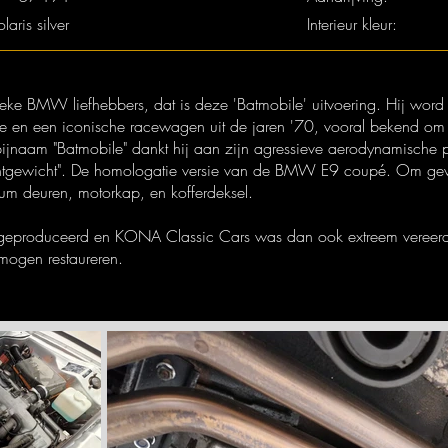
olaris silver
Interieur kleur:
sieke BMW liefhebbers, dat is deze 'Batmobile' uitvoering. Hij word
n een iconische racewagen uit de jaren '70, vooral bekend om zij
bijnaam "Batmobile" dankt hij aan zijn agressieve aerodynamische 
ichtgewicht". De homologatie versie van de BMW E9 coupé. Om ge
ium deuren, motorkap, en kofferdeksel.
geproduceerd en KONA Classic Cars was dan ook extreem vereerd o
 mogen restaureren.