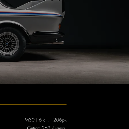
M30 | 6 cil. | 206pk
Getrag 262 4-versn.