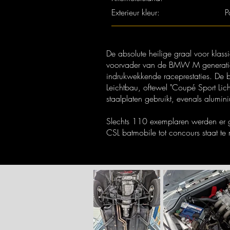
Exterieur kleur:
P
De absolute heilige graal voor klas
voorvader van de BMW M generatie e
indrukwekkende raceprestaties. De 
Leichtbau, oftewel "Coupé Sport L
staalplaten gebruikt, evenals alumin
Slechts 110 exemplaren werden er 
CSL batmobile tot concours staat te