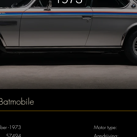
atmobile
ber -1973
Motor type:
57494
Aandrijving: