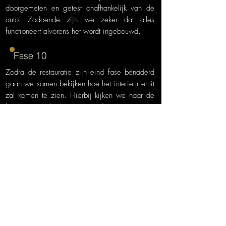
doorgemeten en getest onafhankelijk van de
auto. Zodoende zijn we zeker dat alles
functioneert alvorens het wordt ingebouwd.
Fase 10
Zodra de restauratie zijn eind fase benaderd
gaan we samen bekijken hoe het interieur eruit
zal komen te zien. Hierbij kijken we naar de
kwaliteit van het meegeleverde interieur. Leer
kan opnieuw worden her-bekleedt en een
eventuele cabriolet kap kan volledig opnieuw
worden vervaardigd.
FINALE
Afmonteren is de laatste belangrijke fase. Alle
gerestaureerde onderdelen monteren we
nauwkeurig terug in het voertuig. Dit gebeurd
met grote precisie om een perfecte afwerking