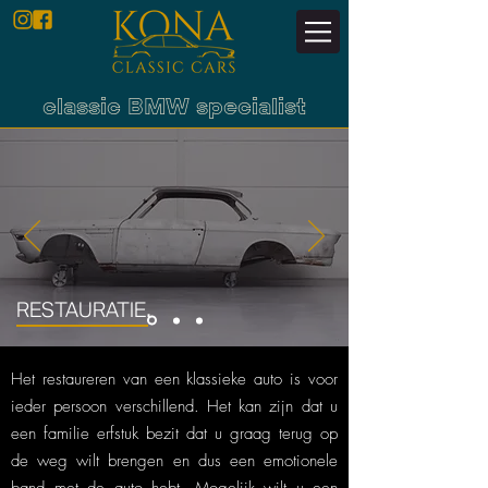
classic BMW specialist
.
RESTAURATIE
Het restaureren van een klassieke auto is voor
ieder persoon verschillend. Het kan zijn dat u
een familie erfstuk bezit dat u graag terug op
de weg wilt brengen en dus een emotionele