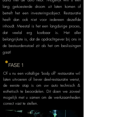
band met de auto hebt. Mogelijk wilt u een
lang gekoesterde droom uit laten komen of
betreft het een investeringsobject. Restauratie
heeft dan ook niet voor iedereen dezelfde
inhoudt. Meestal is het een langdurige proces,
dat veelal erg kostbaar is. Het aller
belangrijkste is, dat de opdrachtgever bij ons in
de bestuurdersstoel zit als het om beslissingen
gaat!
FASE 1
Of u nu een voltallige 'body off' restauratie wil
laten uitvoeren of liever deel-restauratie wenst,
de eerste stap is om uw auto technisch &
esthetisch te beoordelen. Dit doen we zoveel
mogelijk met u samen om de werkzaamheden
correct vast te stellen.