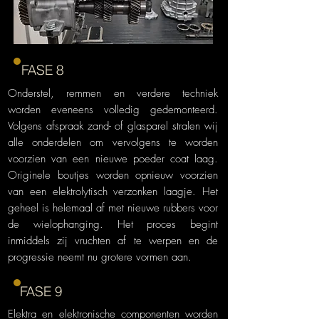
FASE 8
Onderstel, remmen en verdere techniek
worden eveneens volledig gedemonteerd.
Volgens afspraak zand- of glasparel stralen wij
alle onderdelen om vervolgens te worden
voorzien van een nieuwe poeder coat laag.
Originele boutjes worden opnieuw voorzien
van een elektrolytisch verzonken laagje. Het
geheel is helemaal af met nieuwe rubbers voor
de wielophanging. Het proces begint
inmiddels zij vruchten af te werpen en de
progressie neemt nu grotere vormen aan.
FASE 9
Elektra en elektronische componenten worden