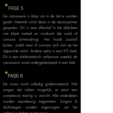
FASE 5
De carrosserie is klaar om in de lak te worden
gezet. Meestal word deze in de epoxy-primer
gespoten. Dit is zeer effectief in het afdichten
van blank metaal en voorkomt dat vocht of
corrosie binnendringt. Het houdt zuurstof
buiten, zodat roest of corrosie zich niet op het
oppervlak vormt. Andere optie is een KTL bad.
Dit is een elektrostatisch verfproces waarbij de
carrosserie word ondergedompeld in een bak.
FASE 6
De motor word volledig gedemonteerd. We
zorgen dat indien mogelijk, er eerst een
compressie meting is verricht. Alle onderdelen
worden nauwkeurig nagemeten. Zuigers &
drijfstangen worden uitgewogen om het