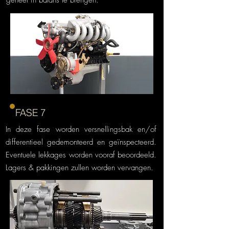
geheel in balans te brengen.
FASE 7
In deze fase worden versnellingsbak en/of
differentieel gedemonteerd en geïnspecteerd.
Eventuele lekkages worden vooraf beoordeeld.
Lagers & pakkingen zullen worden vervangen.