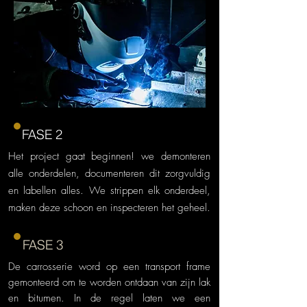
FASE 2
Het project gaat beginnen! we demonteren
alle onderdelen, documenteren dit zorgvuldig
en labellen alles. We strippen elk onderdeel,
maken deze schoon en inspecteren het geheel.
FASE 3
De carrosserie word op een transport frame
gemonteerd om te worden ontdaan van zijn lak
en bitumen. In de regel laten we een