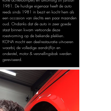
korte achterbumper) en afkomstig uit januari
1981. De huidige eigenaar heeft de auto
reeds sinds 1981 in bezit en kocht hem als
een occasion van slechts een paar maanden
oud. Ondanks dat de auto in zeer goede
staat binnen kwam vertoonde deze
roestvorming op de bekende plekken.
KONA mocht een deel-restauratie uitvoeren
waarbij de volledige aandrijflijn en
onderstel, motor & versnellingsbak werden
gereviseerd.