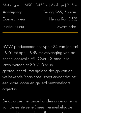
Motor type:
M90 | 3453cc | 6 cil. lijn | 215pk
Aandrijving:
Getrag 265, 5 versn.
Exterieur kleur:
Henna Rot (052)
Interieur kleur:
Zwart leder
BMW produceerde het type E24 van januari
1976 tot april 1989 ter vervanging van de
zeer succesvolle E9. Over 13 productie
jaren werden er 86.216 stuks
geproduceerd. Het tijdloze design van de
welbekende 'sharknose' zorgt ervoor dat het
een ware icoon en geliefd verzamelaars
object is.
De auto die hier onderhanden is genomen is
van de eerste serie (meest kenmerkelijk de