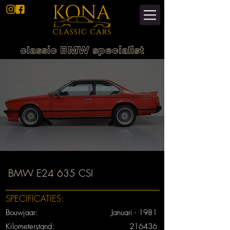
classic BMW specialist
BMW E24 635 CSI
SPECIFICATIES:
Bouwjaar:
Januari - 1981
Kilometerstand:
216436